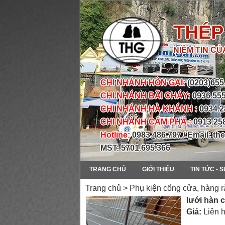
THÉP
NIỀM TIN C
CHI NHÁNH HÒN GAI:
(0203)655
CHI NHÁNH BÃI CHÁY:
0936.555
CHI NHÁNH HÀ KHÁNH :
0934.2
CHI NHÁNH CẨM PHẢ :
0913.25
Hotline:
0983.486.797 / Email: 
MST: 5701.695.366
TRANG CHỦ
GIỚI THIỆU
TIN TỨC - 
Trang chủ > Phụ kiện cổng cửa, hàng r
lưới hàn 
Giá:
Liên 
prev
next