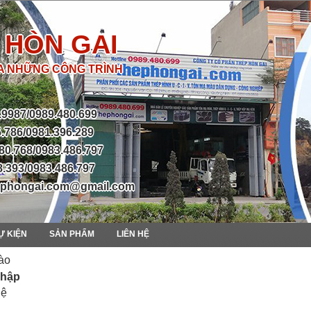
 HÒN GAI
ỦA NHỮNG CÔNG TRÌNH
.9987/0989.480.699
.786/0981.396.289
80.768/0983.486.797
8.393/0983.486.797
thephongai.com@gmail.com
SỰ KIỆN
SẢN PHẨM
LIÊN HỆ
ào
chập
hệ