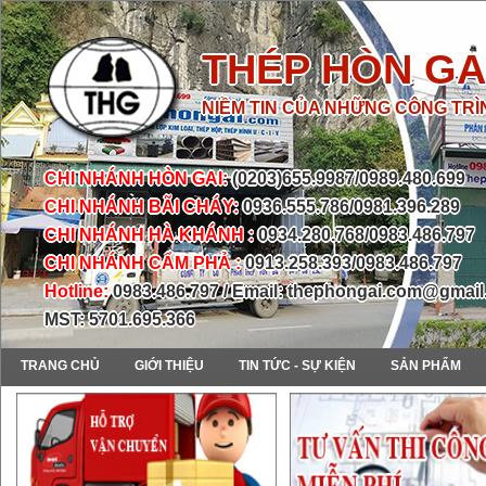
THÉP HÒN GA
NIỀM TIN CỦA NHỮNG CÔNG TRÌ
CHI NHÁNH HÒN GAI:
(0203)655.9987/0989.480.699
CHI NHÁNH BÃI CHÁY:
0936.555.786/0981.396.289
CHI NHÁNH HÀ KHÁNH :
0934.280.768/0983.486.797
CHI NHÁNH CẨM PHẢ :
0913.258.393/0983.486.797
Hotline:
0983.486.797 / Email: thephongai.com@gmai
MST: 5701.695.366
TRANG CHỦ
GIỚI THIỆU
TIN TỨC - SỰ KIỆN
SẢN PHẨM
prev
next