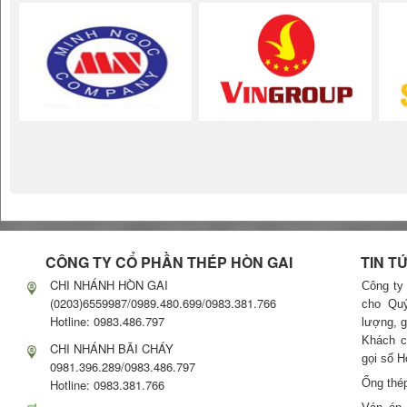
CÔNG TY CỔ PHẦN THÉP HÒN GAI
TIN T
CHI NHÁNH HÒN GAI
Công ty
(0203)6559987/0989.480.699/0983.381.766
cho Quý
Hotline: 0983.486.797
lượng, g
Khách có
CHI NHÁNH BÃI CHÁY
gọi số H
0981.396.289/0983.486.797
Hotline: 0983.381.766
Ống thé