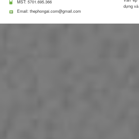
Ván ép 
MST: 5701.695.366
dựng và
Email: thephongai.com@gmail.com