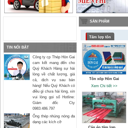
SẢN PHẨM
Tấm lợp tôn
TIN NỔI BẬT
Công ty cp Thép Hòn Gai
cam kết mang đến cho
Quý Khách Hàng sự hài
lòng về chất lượng, giá
Tôn xốp Hòn Gai
cả, dịch vụ sau bán
hàng! Nếu Quý Khách có
Xem Chi tiết >>
điều gì chưa hài lòng, xin
vui lòng gọi số Hotline:
Giám đốc Cty
0983.486.797
Ống thép nhúng nóng đa
dạng các kích cỡ
Cán ép tấm lợp ...