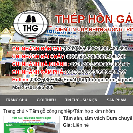
THÉP HÒN GA
NIỀM TIN CỦA NHỮNG CÔNG TRÌ
CHI NHÁNH HÒN GAI:
(0203)655.9987/0989.480.699
CHI NHÁNH BÃI CHÁY:
0936.555.786/0981.396.289
CHI NHÁNH HÀ KHÁNH :
0934.280.768/0983.486.797
CHI NHÁNH CẨM PHẢ :
0913.258.393/0983.486.797
Hotline:
0983.486.797 / Email: thephongai.com@gmai
MST: 5701.695.366
TRANG CHỦ
GIỚI THIỆU
TIN TỨC - SỰ KIỆN
SẢN PHẨM
Trang chủ > Tấm gỗ công nghiệp/Tấm hợp kim nhôm
Tấm sàn, tấm vách Dura chuy
Giá:
Liên hệ
prev
next