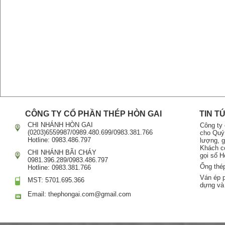
CÔNG TY CỔ PHẦN THÉP HÒN GAI
TIN T
CHI NHÁNH HÒN GAI
Công ty
(0203)6559987/0989.480.699/0983.381.766
cho Quý
Hotline: 0983.486.797
lượng, g
Khách có
CHI NHÁNH BÃI CHÁY
gọi số H
0981.396.289/0983.486.797
Ống thé
Hotline: 0983.381.766
Ván ép 
MST: 5701.695.366
dựng và
Email: thephongai.com@gmail.com