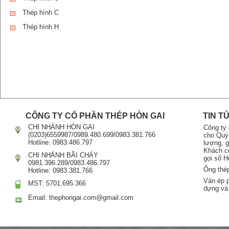
Thép hình C
Thép hình H
CÔNG TY CỔ PHẦN THÉP HÒN GAI
TIN T
CHI NHÁNH HÒN GAI
Công ty
(0203)6559987/0989.480.699/0983.381.766
cho Quý
Hotline: 0983.486.797
lượng, g
Khách có
CHI NHÁNH BÃI CHÁY
gọi số H
0981.396.289/0983.486.797
Ống thé
Hotline: 0983.381.766
Ván ép 
MST: 5701.695.366
dựng và
Email: thephongai.com@gmail.com