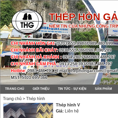
THÉP HÒN GA
NIỀM TIN CỦA NHỮNG CÔNG TRÌ
CHI NHÁNH HÒN GAI:
(0203)655.9987/0989.480.699
CHI NHÁNH BÃI CHÁY:
0936.555.786/0981.396.289
CHI NHÁNH HÀ KHÁNH :
0934.280.768/0983.486.797
CHI NHÁNH CẨM PHẢ :
0913.258.393/0983.486.797
Hotline:
0983.486.797 / Email: thephongai.com@gmai
MST: 5701.695.366
TRANG CHỦ
GIỚI THIỆU
TIN TỨC - SỰ KIỆN
SẢN PHẨM
Trang chủ > Thép hình
Thép hình V
Giá:
Liên hệ
prev
next