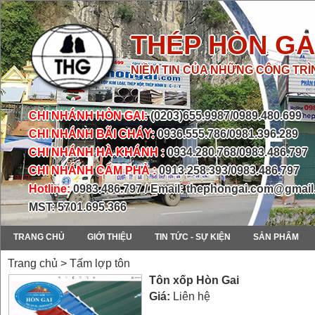
THÉP HÒN GA
NIỀM TIN CỦA NHỮNG CÔNG TRÌ
CHI NHÁNH HÒN GAI:
(0203)655.9987/0989.480.699
CHI NHÁNH BÃI CHÁY:
0936.555.786/0981.396.289
CHI NHÁNH HÀ KHÁNH :
0934.280.768/0983.486.797
CHI NHÁNH CẨM PHẢ :
0913.258.393/0983.486.797
Hotline:
0983.486.797 / Email: thephongai.com@gmai
MST: 5701.695.366
TRANG CHỦ
GIỚI THIỆU
TIN TỨC - SỰ KIỆN
SẢN PHẨM
Trang chủ > Tấm lợp tôn
Tôn xốp Hòn Gai
Giá:
Liên hệ
prev
next