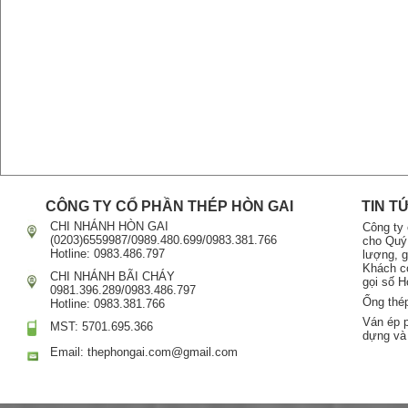
CÔNG TY CỔ PHẦN THÉP HÒN GAI
TIN T
CHI NHÁNH HÒN GAI
Công ty
(0203)6559987/0989.480.699/0983.381.766
cho Quý
Hotline: 0983.486.797
lượng, g
Khách có
CHI NHÁNH BÃI CHÁY
gọi số H
0981.396.289/0983.486.797
Ống thé
Hotline: 0983.381.766
Ván ép 
MST: 5701.695.366
dựng và
Email: thephongai.com@gmail.com